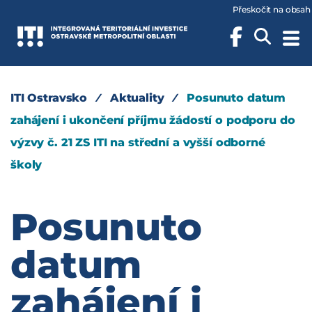
Přeskočit na obsah
ITI Ostravsko
⁄
Aktuality
⁄
Posunuto datum
zahájení i ukončení příjmu žádostí o podporu do
výzvy č. 21 ZS ITI na střední a vyšší odborné
školy
Posunuto
datum
zahájení i