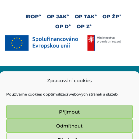
IROP
OP JAK
OP TAK
OP ŽP
OP D
OP Z
Zpracování cookies
Používáme cookies k optimalizaci webových stránek a služeb.
Příjmout
© Magistrát města Ostravy - ITI 2020
Odmítnout
Všechna práva vyhrazena - použití obsahu nebo